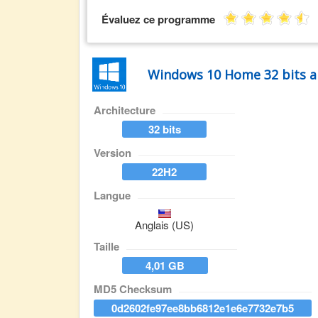
Évaluez ce programme
Windows 10 Home 32 bits a
Architecture
32 bits
Version
22H2
Langue
Anglais (US)
Taille
4,01 GB
MD5 Checksum
0d2602fe97ee8bb6812e1e6e7732e7b5