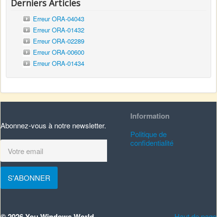
Derniers Articles
Erreur ORA-04043
Erreur ORA-01432
Erreur ORA-02289
Erreur ORA-00600
Erreur ORA-01434
Information
Abonnez-vous à notre newsletter.
Politique de
confidentialité
S'ABONNER
© 2026 You Windows World
Haut de page