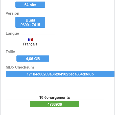
64 bits
Version
Build
9600.17415
Langue
Français
Taille
4,06 GB
MD5 Checksum
171b4c00209a3b2849025eca864d3d6b
Téléchargements
4763936