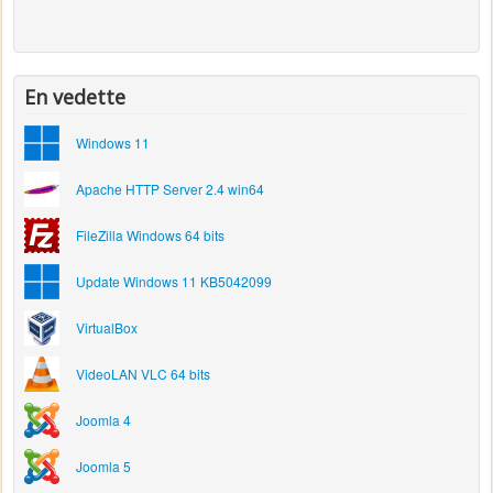
En vedette
Windows 11
Apache HTTP Server 2.4 win64
FileZilla Windows 64 bits
Update Windows 11 KB5042099
VirtualBox
VideoLAN VLC 64 bits
Joomla 4
Joomla 5