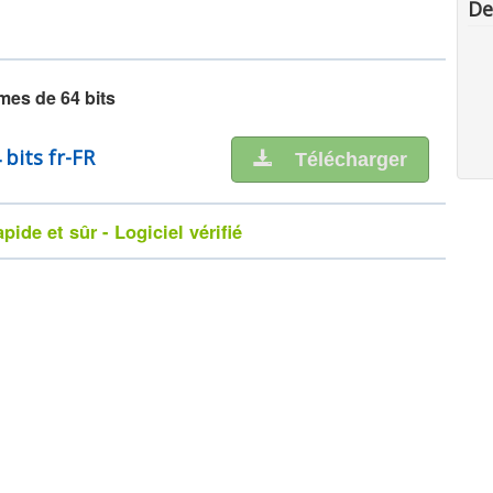
De
mes de 64 bits
bits fr-FR
Télécharger
ide et sûr - Logiciel vérifié