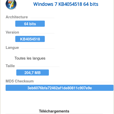
Windows 7 KB4054518 64 bits
Architecture
64 bits
Version
KB4054518
Langue
Toutes les langues
Taille
204,7 MB
MD5 Checksum
3eb6076bfa72462af1de80811c907e9e
Téléchargements