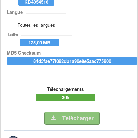
KB4054518
Langue
Toutes les langues
Taille
125,09 MB
MD5 Checksum
84d3fae77f082db1a90e8e5aac775800
Téléchargements
305
Télécharger