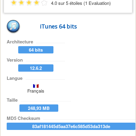
4.0 sur 5 étoiles (1 Evaluation)
iTunes 64 bits
Architecture
64 bits
Version
12.6.2
Langue
Français
Taille
248,93 MB
MD5 Checksum
83af181445d5aa37e6c585d53da313de