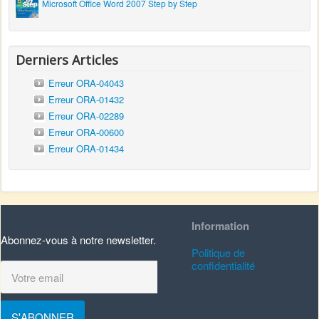
Microsoft Office Word 2007 Step by Step
Derniers Articles
Erreur ORA-04043
Erreur ORA-01432
Erreur ORA-02289
Erreur ORA-00600
Erreur ORA-01434
Information
Abonnez-vous à notre newsletter.
Politique de
confidentialité
S'ABONNER