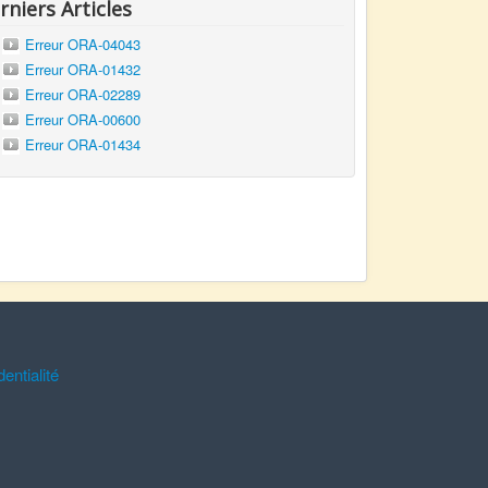
rniers Articles
Erreur ORA-04043
Erreur ORA-01432
Erreur ORA-02289
Erreur ORA-00600
Erreur ORA-01434
entialité