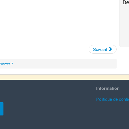
De
Suivant
indows 7
Information
Politique de confid